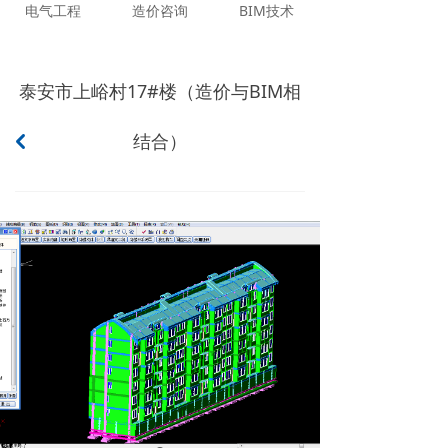
电气工程
造价咨询
BIM技术
泰安市上峪村17#楼（造价与BIM相
结合）
낒