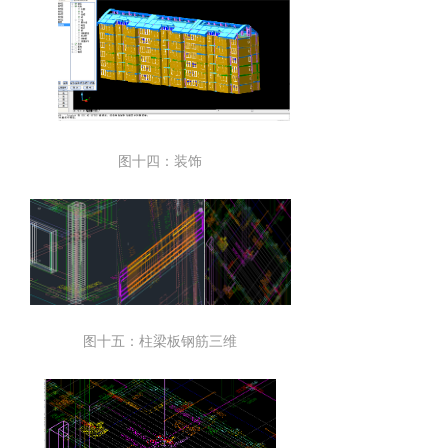
图十四：装饰
图十五：柱梁板钢筋三维