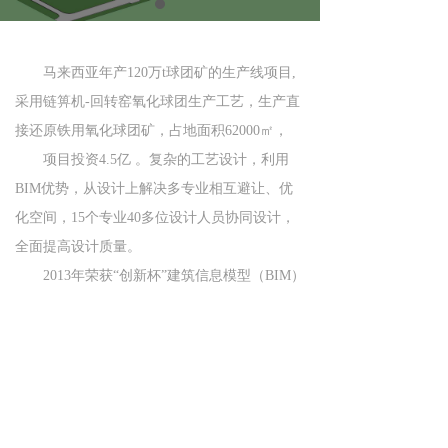
马来西亚年产120万t球团矿的生产线项目,
采用链箅机-回转窑氧化球团生产工艺，生产直
接还原铁用氧化球团矿，占地面积62000㎡，
项目投资4.5亿 。复杂的工艺设计，利用
BIM优势，从设计上解决多专业相互避让、优
化空间，15个专业40多位设计人员协同设计，
全面提高设计质量。
2013年荣获“创新杯”建筑信息模型（BIM）
设计大赛最佳工业工程类BIM应用奖三等奖,中
国勘察设计协会
上一个：
马钢1580热轧带钢生产线
ꄴ