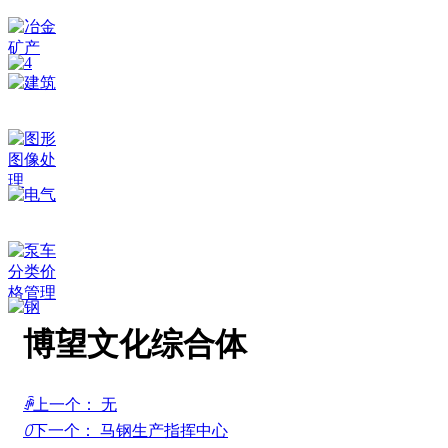
博望文化综合体
ꄴ
上一个：
无
ꄲ
下一个：
马钢生产指挥中心