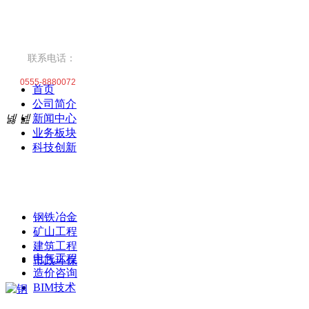
联系电话：
0555-8880072
首页
公司简介
넳
넲
新闻中心
业务板块
科技创新
钢铁冶金
矿山工程
建筑工程
电气工程
市政环保
造价咨询
BIM技术