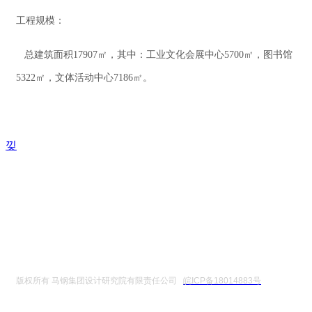
工程规模：
总建筑面积17907㎡，其中：工业文化会展中心5700㎡，图书馆
5322㎡，文体活动中心7186㎡。
낒
版权所有 马钢集团设计研究院有限责任公司
皖ICP备18014883号